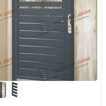
ВЫБОР ПО ХАРАКТЕРИСТИКАМ
Горизонтальные заборы
Высокие заборы
Красивые, дизайнерские заборы
ВЫБОР ПО СПОСОБУ МОНТАЖА
Заборы под ключ
Готовые заборы
Комплекты заборов-лего "сделай сам"
Быстровозводимые заборы