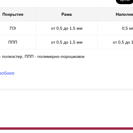
следний этап состоит из упаковки. Он подходит для любых заборо
Покрытие
Рама
Наполн
дготавливают составляющие заборов к последующей транспортиров
ти все комплектующие и фурнитура, необходимая для установки и 
ПЭ
от 0,5 до 1,5 мм
0,5 м
я
ламелей
будут подобраны в цвет забора.
ППП
от 0,5 до 1,5 мм
от 0,5 до 
 - полиэстер, ППП - полимерно-порошковое
робнее