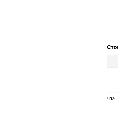
Сто
* ПЭ 