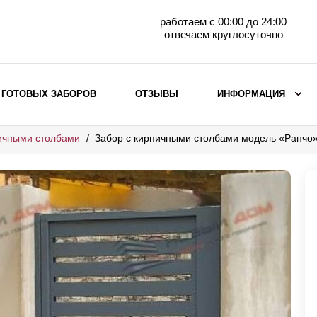
работаем с 00:00 до 24:00
отвечаем круглосуточно
 ГОТОВЫХ ЗАБОРОВ
ОТЗЫВЫ
ИНФОРМАЦИЯ
ичными столбами
Забор с кирпичными столбами модель «Ранчо
ВЫБОР ПО МАТЕРИАЛУ
Заборы с кирпичными столбами
Заборы из евроштакетника
горизонтального
Металлические заборы для дачи
Забор жалюзи с кирпичными столбами
Металлические заборы
Металлические ограждения