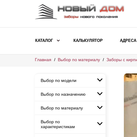
КАТАЛОГ
КАЛЬКУЛЯТОР
АДРЕСА
Главная
Выбор по материалу
Заборы с кирп
ВЫБОР ПО МОДЕЛИ
Заборы Ранчо
Выбор по модели
Заборы Хай-тек
Заборы Классика
Выбор по назначению
Заборы Ранчо
Заборы Жалюзи
Заборы Хай-тек
Выбор по материалу
Заборы и ограждения для
Заборы Классика
детских садов
ВЫБОР ПО НАЗНАЧЕНИЮ
Заборы Жалюзи
Выбор по
Заборы с кирпичными столбами
Заборы для дачи
характеристикам
Заборы и ограждения для детских
Заборы из евроштакетника
Элитные заборы для коттеджей
садов