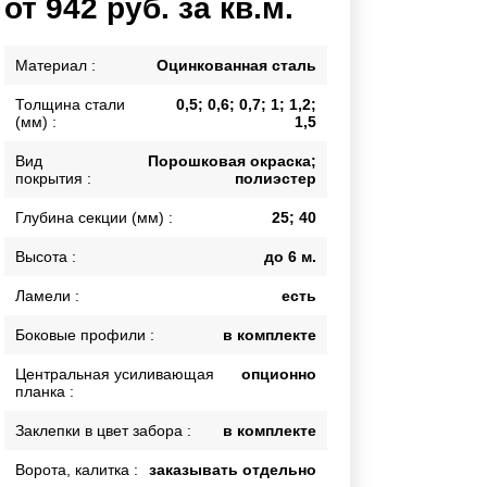
от 942 руб. за кв.м.
Каркасы ворот
Калитки
Материал :
Оцинкованная сталь
Входные группы
Толщина стали
0,5; 0,6; 0,7; 1; 1,2;
(мм) :
1,5
ВСЕ ДЛЯ ЗАБОРА
Вид
Порошковая окраска;
покрытия :
полиэстер
Панели для забора
Глубина секции (мм) :
25; 40
Высота :
до 6 м.
Ламели :
есть
Боковые профили :
в комплекте
Центральная усиливающая
опционно
планка :
Заклепки в цвет забора :
в комплекте
Ворота, калитка :
заказывать отдельно