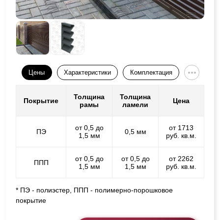
Цены
Характеристики
Комплектация
Толщина
Толщина
Покрытие
Цена
рамы
ламели
от 0,5 до
от 1713
ПЭ
0,5 мм
1,5 мм
руб. кв.м.
от 0,5 до
от 0,5 до
от 2262
ППП
1,5 мм
1,5 мм
руб. кв.м.
* ПЭ - полиэстер, ППП - полимерно-порошковое
покрытие