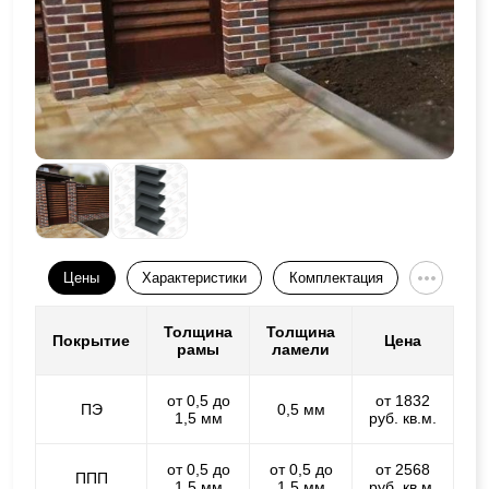
Цены
Характеристики
Комплектация
Толщина
Толщина
Покрытие
Цена
рамы
ламели
от 0,5 до
от 1832
ПЭ
0,5 мм
1,5 мм
руб. кв.м.
от 0,5 до
от 0,5 до
от 2568
ППП
1,5 мм
1,5 мм
руб. кв.м.