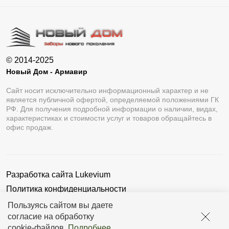
Вариант «Премиум» более объемный и
рельефный.
«Оптима» включает в себя простоту «Стандарта»
© 2014-2025
и брутальность «Премиум» .
Новый Дом - Армавир
Профиль «Люкс» напоминает форму половины овала.
Сайт носит исключительно информационный характер и не
Этот вариант относится к двустороннему виду.
является публичной офертой, определяемой положениями ГК
РФ. Для получения подробной информации о наличии, видах,
«Модерн» имеет форму профиля «домик». Благодаря
характеристиках и стоимости услуг и товаров обращайтесь в
офис продаж.
этому, ограждение является двусторонним, то есть
выглядит одинаково с обеих сторон.
Профиль «Комби» выполнен в форме прямоугольника,
Разработка сайта
Lukevium
что придает забору объемность и солидность.
Политика конфиденциальности
Ламели в конструкции расположены в горизонтальном
Пользовательское соглашение
Пользуясь сайтом вы даете
положении. Так как высоту элементов выбирает
согласие на обработку
заказчик, это дает возможность создать свой
cookie-файлов
.
Подробнее