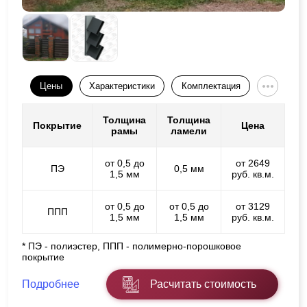
Цены
Характеристики
Комплектация
Толщина
Толщина
Покрытие
Цена
рамы
ламели
от 0,5 до
от 2649
ПЭ
0,5 мм
1,5 мм
руб. кв.м.
от 0,5 до
от 0,5 до
от 3129
ППП
1,5 мм
1,5 мм
руб. кв.м.
* ПЭ - полиэстер, ППП - полимерно-порошковое
покрытие
Подробнее
Расчитать стоимость