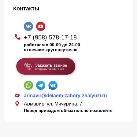
Контакты
Производятся заборы следующим образом. Наши
специалисты замеряют участок, на котором будет
установлена конструкция. Выслушивают пожелания
клиента. Предлагают на выбор несколько вариантов
+7 (958) 578-17-18
работаем с 00:00 до 24:00
исполнения. Когда клиента полностью все устраивает,
отвечаем круглосуточно
мы приступаем к выполнению заказа.
Заказать звонок
Забор. Виды
позвоним за наш счет
Ламели забора «Стандарт» , «Оптима» и «Премиум»
выполнены в виде буквы «Z» . Это можно увидеть, если
armavir@delaem-zabory-zhalyuzi.ru
Армавир, ул. Мичурина, 7
посмотреть на секцию сбоку.
Перед приездом обязательно позвоните
Самую большую высоту ламели имеет вариант
«Стандарт» . Визуально он выглядит самым
ровным, массивным и основательным.