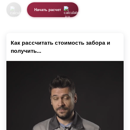
Почему именно жалюзи
Начать расчет
Визуально конструкция напоминает закрытые
занавески. Важным моментом является использование
металлических ламелей, так как этот материал
Как рассчитать стоимость забора и
прослужит гораздо дольше, нежели дерево или
получить...
профнастил.
Заборы выполняются из высокопрочного металла.
Толщина стали, из которой выполнены элементы
конструкции, от 0,5 мм до 1,5 мм и имеет следующие
преимущества:
Конструкция из кирпичных опор и жалюзи
отличается надежностью, долговечностью и
эстетичным видом.