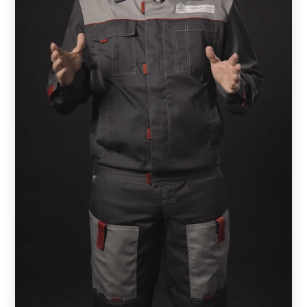
Конструкция забора устроена таким образом, что с
участка можно наблюдать за прилегающей к
забору территорией, а сам участок будет скрыт.
Кирпичный забор с данной моделью позволяет
проникать на участок солнечному свету и
способствует хорошей циркуляции воздуха, что
благотворно влияет на садовые растения.
Конструкция не требует дополнительной отделки.
Забор нужно один раз установить и пользоваться
долгие годы. Нет необходимости подкрашивать и
что-то ремонтировать.
При механическом повреждении конструкции, не
нужно переустанавливать весь забор, достаточно
заменить испорченную ламель.
Кирпичные опоры долговечны и прочны.