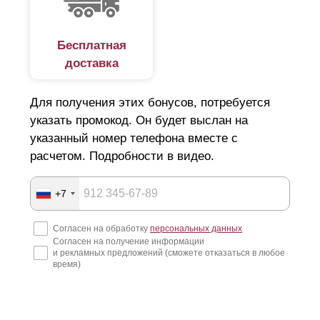
строительных организаций. Конструкция легко
устанавливается на кирпичные опоры без привлечения
Бесплатная
доставка
спецтехники. Сборка забора напоминает конструктор
лего, где соединить детали неправильно просто не
Для получения этих бонусов, потребуется
получится.
указать промокод. Он будет выслан на
Заборы изготавливаются по размерам заказчика и
указанный номер телефона вместе с
имеют технологические отверстия, что упрощает
расчетом. Подробности в видео.
процесс сборки. То есть, вам не придется ничего
высверливать самостоятельно. Также установка не
+7
требует сварки. Крепление поставляется вместе с
Согласен на обработку
персональных данных
продукцией. Если в процессе работы возникнут какие-
Согласен на получение информации
и рекламных предложений (сможете отказаться в любое
либо вопросы, наши специалисты готовы в любой
время)
момент предоставить консультацию по телефону или по
видеосвязи.