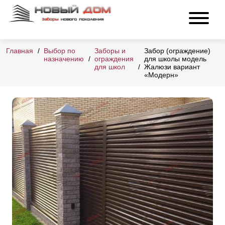
Главная
Выбор по
Заборы и
Забор (ограждение)
назначению
ограждения
для школы модель
для школ
Жалюзи вариант
«Модерн»