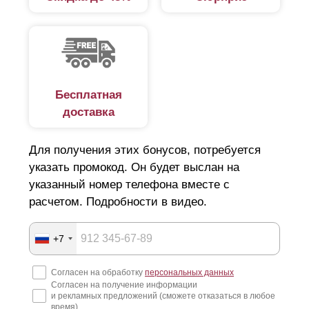
Бесплатная
доставка
Для получения этих бонусов, потребуется
указать промокод. Он будет выслан на
указанный номер телефона вместе с
При выборе стоит учитывать вкусовые предпочтения
расчетом. Подробности в видео.
относительно дизайна забора. Дело в том, что
больший объем делает забор более объемным с
наличием горизонтальных линий. Соответственно
+7
наоборот - чем меньше глубина, тем меньше изгибов
и горизонтальных линий. Заборы изготовленные из
Согласен на обработку
персональных данных
любого размера
ламелей
и глубины одинаково
Согласен на получение информации
соответствуют высокому качеству.
и рекламных предложений (сможете отказаться в любое
время)