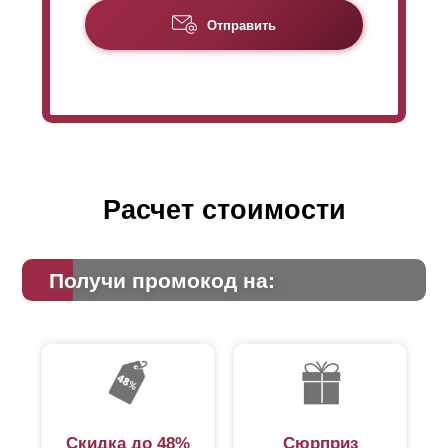
крепится специальными заклепками. И эти заклепки
Отправить
становятся видны и с лицевой стороны тоже, если
отсутствует нахлест
ламелей
. Хотя видимость
заклепок - это больше эстетическая часть и она никак
не влияет на функциональность забора и его
характеристики, многим не нравится, что заклепки
заметны. Поэтому заклепки можно спрятать за
нахлестом.
Расчет стоимости
Получи промокод на:
Скидка до 48%
Сюрприз