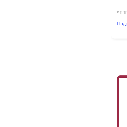
* ПП
Под