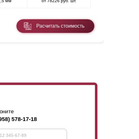
0,5 мм
от 78226 руб. шт.
* ППП - пол
Расчитать стоимость
Подробнее
оните
958) 578-17-18