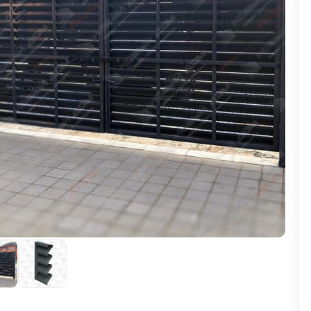
ВЫБОР ПО ХАРАКТЕРИСТИКАМ
Горизонтальные заборы
Высокие заборы
Красивые, дизайнерские заборы
ВЫБОР ПО СПОСОБУ МОНТАЖА
Заборы под ключ
Готовые заборы
Комплекты заборов-лего "сделай сам"
Быстровозводимые заборы