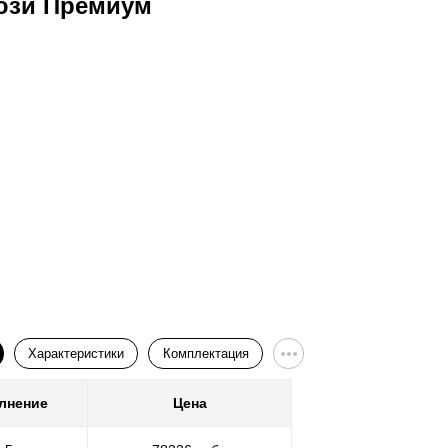
юзи Премиум
Ворота
Характеристики
Комплектация
лнение
Цена
Покр