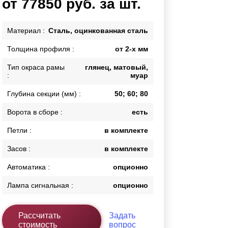
от 77850 руб. за шт.
Каркасы ворот
Калитки
Материал :
Сталь, оцинкованная сталь
Входные группы
Толщина профиля :
от 2-х мм
Тип окраса рамы
глянец, матовый,
ВСЕ ДЛЯ ЗАБОРА
:
муар
Панели для забора
Глубина секции (мм) :
50; 60; 80
Ворота в сборе :
есть
Петли :
в комплекте
Засов :
в комплекте
Автоматика :
опционно
Лампа сигнальная :
опционно
Рассчитать
Задать
стоимость
вопрос