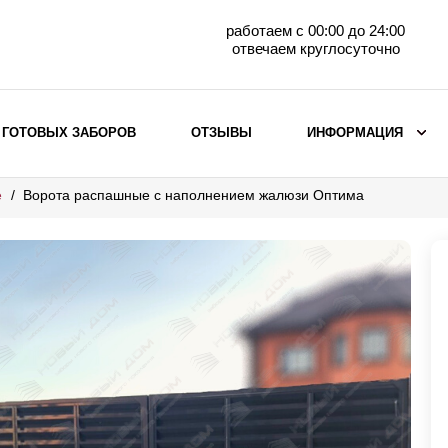
работаем с 00:00 до 24:00
отвечаем круглосуточно
 ГОТОВЫХ ЗАБОРОВ
ОТЗЫВЫ
ИНФОРМАЦИЯ
е
Ворота распашные с наполнением жалюзи Оптима
ВЫБОР ПО МАТЕРИАЛУ
Заборы с кирпичными столбами
Заборы из евроштакетника
горизонтального
Металлические заборы для дачи
Забор жалюзи с кирпичными столбами
Металлические заборы
Металлические ограждения