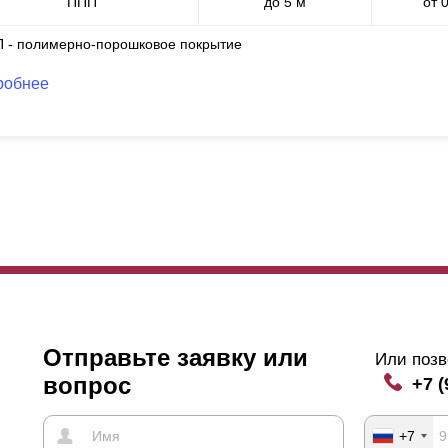
ППП
до 5 м
от 
П - полимерно-порошковое покрытие
робнее
Отправьте заявку или
Или позв
вопрос
+7 (
+7