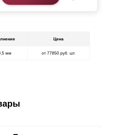
лнение
Цена
0,5 мм
от 77850 руб. шт.
вары