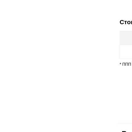
Сто
* ППП