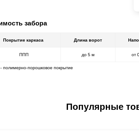
имость забора
Покрытие каркаса
Длина ворот
Напо
ППП
до 5 м
от 
 - полимерно-порошковое покрытие
Популярные то