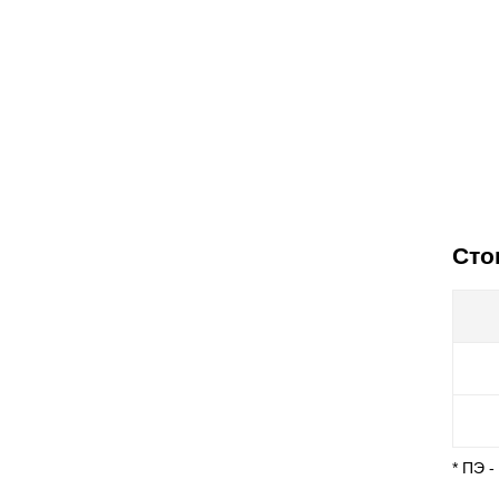
Сто
* ПЭ 