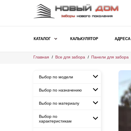
КАТАЛОГ
КАЛЬКУЛЯТОР
АДРЕСА
Главная
Все для забора
Панели для забора
ВЫБОР ПО МОДЕЛИ
Заборы Ранчо
Выбор по модели
Заборы Хай-тек
Заборы Классика
Выбор по назначению
Заборы Ранчо
Заборы Жалюзи
Заборы Хай-тек
Выбор по материалу
Заборы и ограждения для
Заборы Классика
детских садов
ВЫБОР ПО НАЗНАЧЕНИЮ
Заборы Жалюзи
Выбор по
Заборы с кирпичными столбами
Заборы для дачи
характеристикам
Заборы и ограждения для детских
Заборы из евроштакетника
Элитные заборы для коттеджей
садов