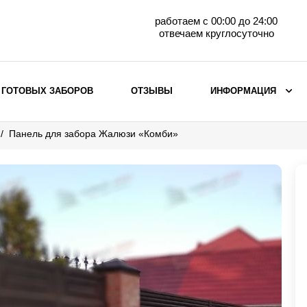
работаем с 00:00 до 24:00
отвечаем круглосуточно
 ГОТОВЫХ ЗАБОРОВ
ОТЗЫВЫ
ИНФОРМАЦИЯ
Панель для забора Жалюзи «Комби»
ВЫБОР ПО МАТЕРИАЛУ
Заборы с кирпичными столбами
Заборы из евроштакетника
горизонтального
Металлические заборы для дачи
Забор жалюзи с кирпичными столбами
Металлические заборы
Металлические ограждения