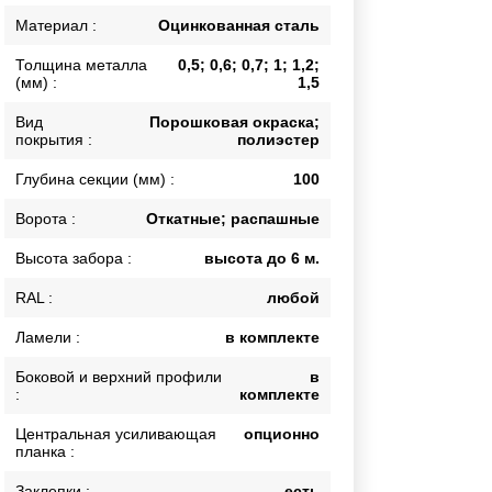
Каркасы ворот
Материал :
Оцинкованная сталь
Калитки
Толщина металла
0,5; 0,6; 0,7; 1; 1,2;
Входные группы
(мм) :
1,5
Вид
Порошковая окраска;
покрытия :
полиэстер
ВСЕ ДЛЯ ЗАБОРА
Глубина секции (мм) :
100
Панели для забора
Ворота :
Откатные; распашные
Высота забора :
высота до 6 м.
RAL :
любой
Ламели :
в комплекте
Боковой и верхний профили
в
:
комплекте
Центральная усиливающая
опционно
планка :
Заклепки :
есть