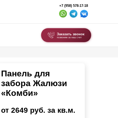
+7 (958) 578-17-18
Заказать звонок
позвоним за наш счет
ВЫБОР ПО ТИПУ
Модульные заборы и ограждения
Панель для
Комбинированные заборы
Секционные заборы
забора Жалюзи
«Комби»
ВОРОТА И КАЛИТКИ
Ворота откатные
от 2649 руб. за кв.м.
Ворота распашные
Ворота складные гармошка