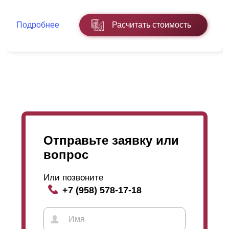
окраской. Тут выбор расцветок и фактур огромен вне
зависимости от толщины стали. Мы предоставляем
Подробнее
Расчитать стоимость
полный каталог цветов RAL и несколько
разновидностей фактур.
В “
Оптима
” высота ламели составляет 109
миллиметров (это при глубине секции 50
миллиметров). Так же “
Оптиму
” возможно
приобрести в глубине секции 60 миллиметров, тогда
ширина ламели составит 123 миллиметра и в
глубине 80 миллиметров и тут высота ламели будет
170 миллиметров.
Отправьте заявку или
вопрос
Или позвоните
+7 (958) 578-17-18