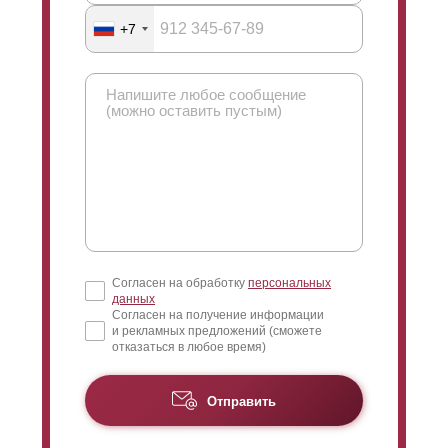
Что можно сказать про угол обзора? Здесь имеется
+7
ввиду насколько большой будет угол обзора при
взгляде сквозь ламели через забор. Чуть раньше вы
могли видеть фото с подобным углом обзора. Если
смотреть снаружи, то при взгляде наверх вы увидите
только небо (участка за ним просмотреть
невозможно). Если же взглянуть с другой стороны
забора, взгляд упадет сверху и обзору откроется
нижняя часть пространства. При необходимости
сужается угол обзора при максимально
возможном
нахлесте
.
Согласен на обработку
персональных
данных
Согласен на получение информации
и рекламных предложений (сможете
отказаться в любое время)
Отправить