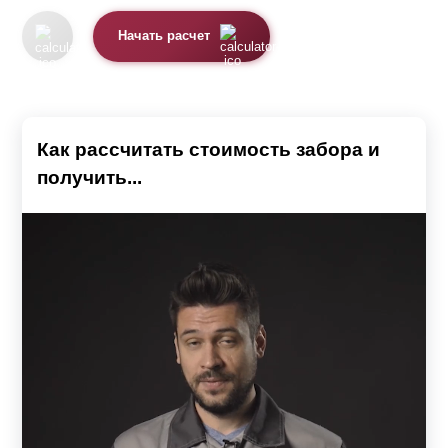
составных деталей, чем в "
Оптиме
". Отсюда
формируется цена и на “
Оптиму
” она чуть выше. Для
Начать расчет
детального расчета и сравнения воспользуйтесь
нашим калькулятором.
Как рассчитать стоимость забора и
получить...