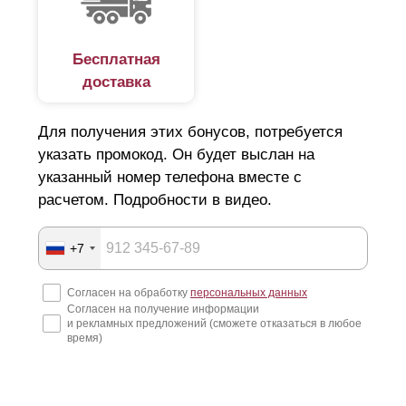
Бесплатная
доставка
Для получения этих бонусов, потребуется
указать промокод. Он будет выслан на
“
Оптима
” прекрасно подходит для заграждения
абсолютно любых объектов: загородных участков,
указанный номер телефона вместе с
домов, веранд, беседок, мест для семейного и
расчетом. Подробности в видео.
активного отдыха, сада и ограждения балкона. Так
же широко используется данная модель для
+7
заграждения предприятий и частных
паркингов
, так
как высота ламели прекрасно смотрится в заборах
любой высоты, как в низких, так и в высоких.
Согласен на обработку
персональных данных
Согласен на получение информации
и рекламных предложений (сможете отказаться в любое
В "
Оптиме
" высота ламелей несколько меньше, чем в
время)
"Стандарте", что говорит об увеличении расхода
стали. Так как для возведения забора одной высоты в
"Стандарте" потребуется меньшее количество