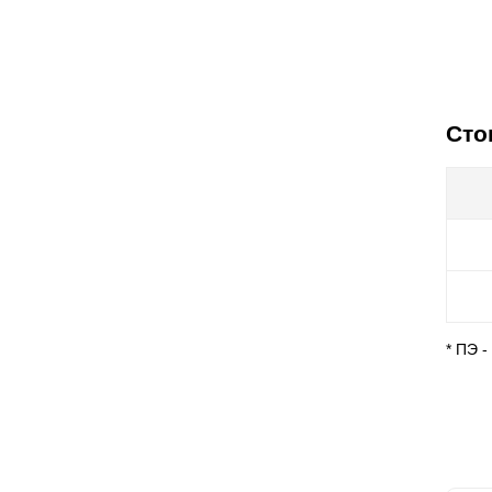
Сто
* ПЭ 