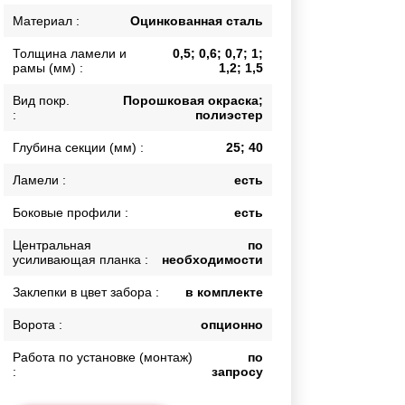
Каркасы ворот
Материал :
Оцинкованная сталь
Калитки
Толщина ламели и
0,5; 0,6; 0,7; 1;
Входные группы
рамы (мм) :
1,2; 1,5
Вид покр.
Порошковая окраска;
:
полиэстер
ВСЕ ДЛЯ ЗАБОРА
Глубина секции (мм) :
25; 40
Панели для забора
Ламели :
есть
Боковые профили :
есть
Центральная
по
усиливающая планка :
необходимости
Заклепки в цвет забора :
в комплекте
Ворота :
опционно
Работа по установке (монтаж)
по
:
запросу