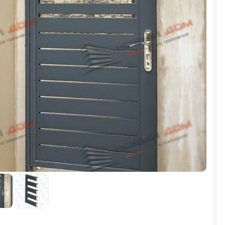
ВЫБОР ПО ХАРАКТЕРИСТИКАМ
Горизонтальные заборы
Высокие заборы
Красивые, дизайнерские заборы
ВЫБОР ПО СПОСОБУ МОНТАЖА
Заборы под ключ
Готовые заборы
Комплекты заборов-лего "сделай сам"
Быстровозводимые заборы