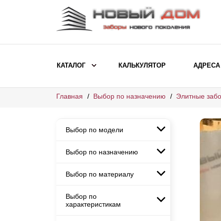
КАТАЛОГ
КАЛЬКУЛЯТОР
АДРЕСА
Главная
Выбор по назначению
Элитные забо
ВЫБОР ПО МОДЕЛИ
Заборы Ранчо
Выбор по модели
Заборы Хай-тек
Заборы Классика
Выбор по назначению
Заборы Ранчо
Заборы Жалюзи
Заборы Хай-тек
Выбор по материалу
Заборы и ограждения для
Заборы Классика
детских садов
ВЫБОР ПО НАЗНАЧЕНИЮ
Заборы Жалюзи
Выбор по
Заборы с кирпичными столбами
Заборы для дачи
характеристикам
Заборы и ограждения для детских
Заборы из евроштакетника
Элитные заборы для коттеджей
садов