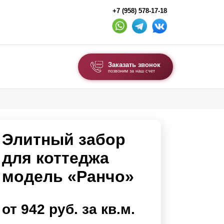
+7 (958) 578-17-18
Заказать звонок
позвоним за наш счет
ВЫБОР ПО ТИПУ
Модульные заборы и ограждения
Элитный забор
Комбинированные заборы
Секционные заборы
для коттеджа
модель «Ранчо»
ВОРОТА И КАЛИТКИ
Ворота откатные
от 942 руб. за кв.м.
Ворота распашные
Ворота складные гармошка