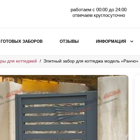
работаем с 00:00 до 24:00
отвечаем круглосуточно
 ГОТОВЫХ ЗАБОРОВ
ОТЗЫВЫ
ИНФОРМАЦИЯ
ры для коттеджей
Элитный забор для коттеджа модель «Ранчо»
ВЫБОР ПО МАТЕРИАЛУ
Заборы с кирпичными столбами
Заборы из евроштакетника
горизонтального
Металлические заборы для дачи
Забор жалюзи с кирпичными столбами
Металлические заборы
Металлические ограждения