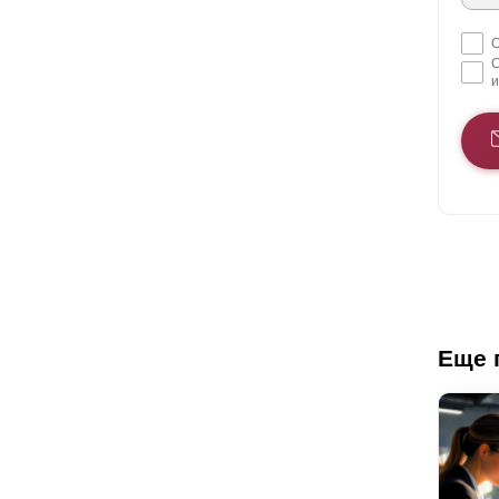
С
С
и
Еще 