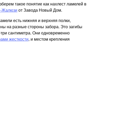
азберем такое понятие как нахлест ламелей в
Каркасы ворот
в-Жалюзи
от Завода Новый Дом.
Калитки
Входные группы
ламели есть нижняя и верхняя полки,
ны на разные стороны забора. Это загибы
-три сантиметра. Они одновременно
ВСЕ ДЛЯ ЗАБОРА
ами жесткости
, и местом крепления
Панели для забора