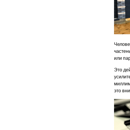
Челове
частен
или па
Это де
усилит
миллим
это вн