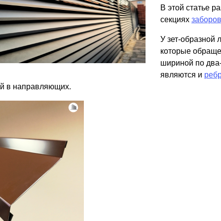
ВЫБОР ПО ХАРАКТЕРИСТИКАМ
В этой статье р
секциях
заборо
Горизонтальные заборы
Высокие заборы
У зет-образной 
Красивые, дизайнерские заборы
которые обраще
шириной по два
являются и
ребр
ВЫБОР ПО СПОСОБУ МОНТАЖА
й в направляющих.
Заборы под ключ
Готовые заборы
Комплекты заборов-лего "сделай сам"
Быстровозводимые заборы