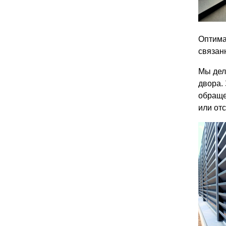
Оптима
связан
Мы дел
двора.
обращен
или отс