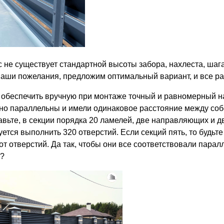
с не существует стандартной высоты забора, нахлеста, шаг
ваши пожелания, предложим оптимальный вариант, и все ра
, обеспечить вручную при монтаже точный и равномерный на
но параллельны и имели одинаковое расстояние между собо
авьте, в секции порядка 20 ламелей, две направляющих и д
уется выполнить 320 отверстий. Если секций пять, то будьт
от отверстий. Да так, чтобы они все соответствовали парал
?