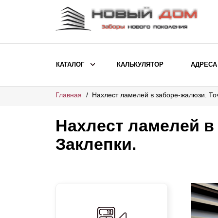
КАТАЛОГ
КАЛЬКУЛЯТОР
АДРЕСА
Главная
Нахлест ламелей в заборе-жалюзи. То
ВЫБОР ПО МОДЕЛИ
Заборы Ранчо
Нахлест ламелей в
Заборы Хай-тек
Заклепки.
Заборы Классика
Заборы Жалюзи
ВЫБОР ПО НАЗНАЧЕНИЮ
Заборы и ограждения для детских
садов