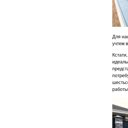
Для на
учтем 
Кстати
идеаль
предст
потреб
шестьс
работы