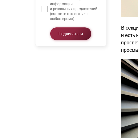
информации
и рекламных предложений
(сможете отказаться в
любое время)
В секц
Подписаться
и есть
просве
просма