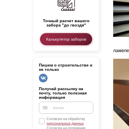
Заборы для дачи
Элитные заборы для коттеджей
Заборы и ограждения для школ
Точный расчет вашего
забора "до гвоздя"
Забор на участок 10 соток
Заборы и ограждения для дома
Калькулятор заборов
ламеле
Пишем о строительстве и
не только
Получай рассылку на
почту, только полезная
информация
Согласен на обработку
персональных данных
Согласен на получение