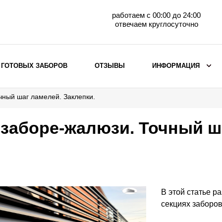
работаем с 00:00 до 24:00
отвечаем круглосуточно
 ГОТОВЫХ ЗАБОРОВ
ОТЗЫВЫ
ИНФОРМАЦИЯ
чный шаг ламелей. Заклепки.
ВЫБОР ПО МАТЕРИАЛУ
Заборы с кирпичными столбами
 заборе-жалюзи. Точный ш
Заборы из евроштакетника
горизонтального
Металлические заборы для дачи
Забор жалюзи с кирпичными столбами
Металлические заборы
В этой статье р
Металлические ограждения
секциях заборо