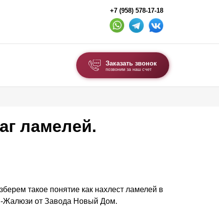
+7 (958) 578-17-18
Заказать звонок
позвоним за наш счет
ВЫБОР ПО ТИПУ
Модульные заборы и ограждения
аг ламелей.
Комбинированные заборы
Секционные заборы
ВОРОТА И КАЛИТКИ
азберем такое понятие как нахлест ламелей в
Ворота откатные
в-Жалюзи от Завода Новый Дом.
Ворота распашные
Ворота складные гармошка